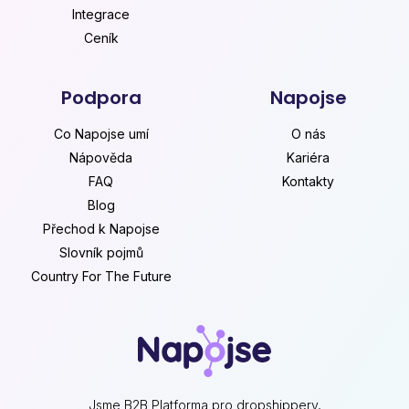
Integrace
Ceník
Podpora
Napojse
Co Napojse umí
O nás
Nápověda
Kariéra
FAQ
Kontakty
Blog
Přechod k Napojse
Slovník pojmů
Country For The Future
Jsme B2B Platforma pro dropshippery,