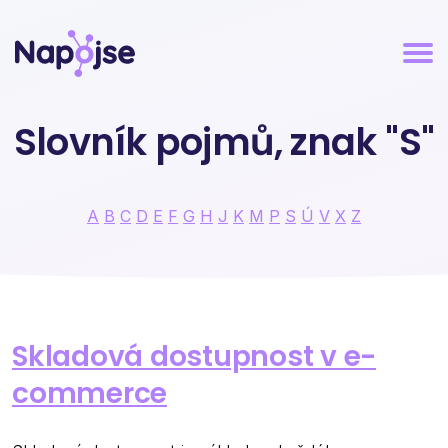
Slovník pojmů, znak "S"
A
B
C
D
E
F
G
H
J
K
M
P
S
Ú
V
X
Z
Skladová dostupnost v e-
commerce