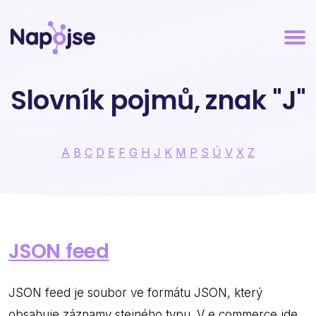
Slovník pojmů, znak "J"
A
B
C
D
E
F
G
H
J
K
M
P
S
Ú
V
X
Z
JSON feed
JSON feed je soubor ve formátu JSON, který
obsahuje záznamy stejného typu. V e commerce jde