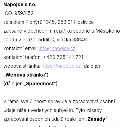
Napojse s.r.o.
IČO: 9593152
se sídlem Pionýrů 1345, 253 01 Hostivice
zapsané v obchodním rejstříku vedené u Městského
soudu v Praze, oddíl C, vložka 338481
kontaktní email:
info
@
napojse.cz
kontaktní telefon: +420 725 141 721
webová stránka:
https://napojse.cz
(dále jen
„
Webová stránka
“)
(dále jen „
Společnost
“)
v rámci své činnosti spravuje a zpracovává osobní
údaje níže uvedených subjektů. Tyto zásady
zpracování osobních údajů (dále jen „
Zásady
“)