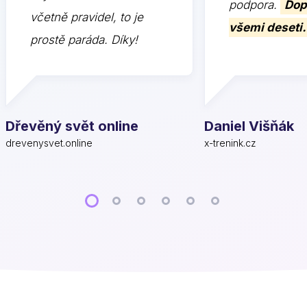
podpora.
Dop
včetně pravidel, to je
všemi deseti.
prostě paráda. Díky!
Dřevěný svět online
Daniel Višňák
drevenysvet.online
x-trenink.cz