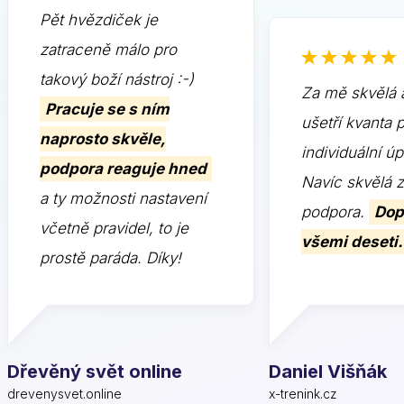
Pět hvězdiček je
zatraceně málo pro
takový boží nástroj :-)
Za mě skvělá 
Pracuje se s ním
ušetří kvanta 
naprosto skvěle,
individuální ú
podpora reaguje hned
Navíc skvělá 
a ty možnosti nastavení
podpora.
Dop
včetně pravidel, to je
všemi deseti.
prostě paráda. Díky!
Dřevěný svět online
Daniel Višňák
drevenysvet.online
x-trenink.cz