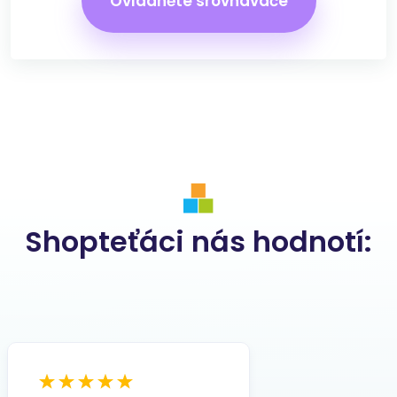
Ovládněte srovnávače
Shopteťáci nás hodnotí: