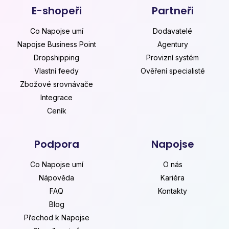
E-shopeři
Partneři
Co Napojse umí
Dodavatelé
Napojse Business Point
Agentury
Dropshipping
Provizní systém
Vlastní feedy
Ověření specialisté
Zbožové srovnávače
Integrace
Ceník
Podpora
Napojse
Co Napojse umí
O nás
Nápověda
Kariéra
FAQ
Kontakty
Blog
Přechod k Napojse