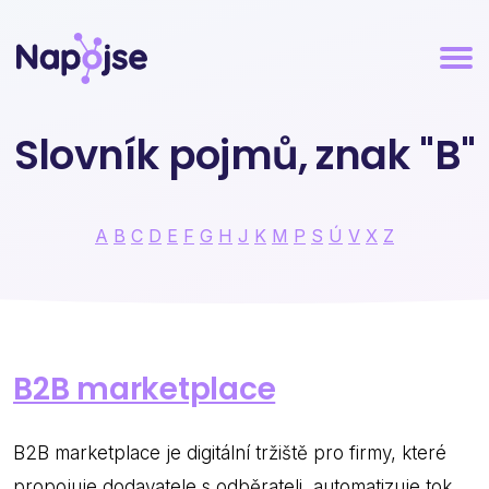
Slovník pojmů, znak "B"
A
B
C
D
E
F
G
H
J
K
M
P
S
Ú
V
X
Z
B2B marketplace
B2B marketplace je digitální tržiště pro firmy, které
propojuje dodavatele s odběrateli, automatizuje tok