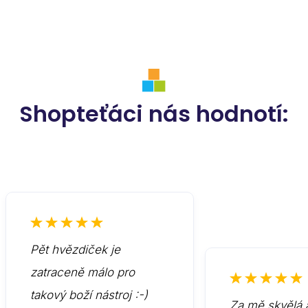
Shopteťáci nás hodnotí:
Pět hvězdiček je
zatraceně málo pro
takový boží nástroj :-)
Za mě skvělá 