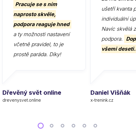
Pracuje se s ním
ušetří kvanta 
naprosto skvěle,
individuální ú
podpora reaguje hned
Navíc skvělá 
a ty možnosti nastavení
podpora.
Dop
včetně pravidel, to je
všemi deseti.
prostě paráda. Díky!
Dřevěný svět online
Daniel Višňák
drevenysvet.online
x-trenink.cz