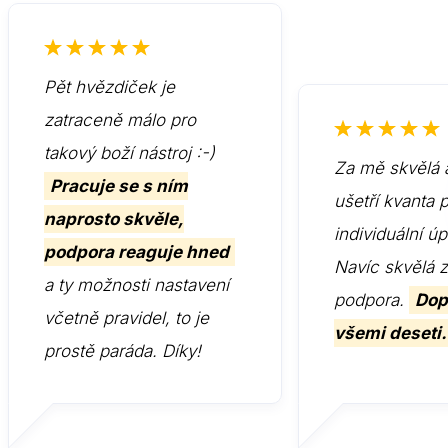
Pět hvězdiček je
zatraceně málo pro
takový boží nástroj :-)
Za mě skvělá 
Pracuje se s ním
ušetří kvanta 
naprosto skvěle,
individuální ú
podpora reaguje hned
Navíc skvělá 
a ty možnosti nastavení
podpora.
Dop
včetně pravidel, to je
všemi deseti.
prostě paráda. Díky!