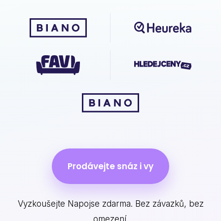
Prodávejte snáz i vy
Vyzkoušejte Napojse zdarma. Bez závazků, bez
omezení.