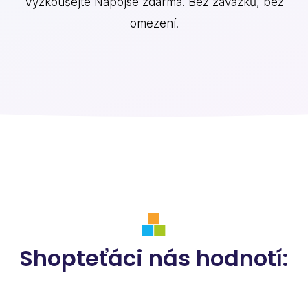
Vyzkoušejte Napojse zdarma. Bez závazků, bez
omezení.
Shopteťáci nás hodnotí: