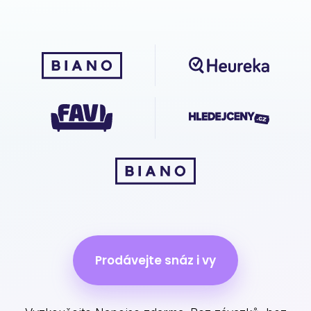
Prodávejte snáz i vy