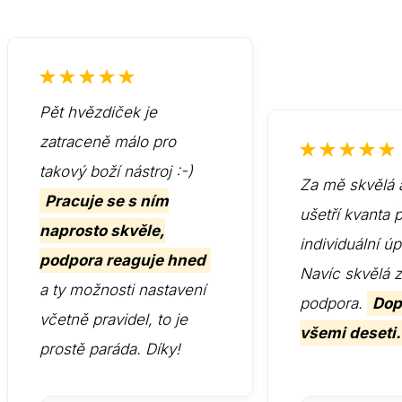
Pět hvězdiček je
zatraceně málo pro
takový boží nástroj :-)
Za mě skvělá 
Pracuje se s ním
ušetří kvanta 
naprosto skvěle,
individuální ú
podpora reaguje hned
Navíc skvělá 
a ty možnosti nastavení
podpora.
Dop
včetně pravidel, to je
všemi deseti.
prostě paráda. Díky!