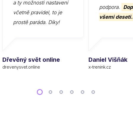
a ty možnosti nastavení
podpora.
Dop
včetně pravidel, to je
všemi deseti.
prostě paráda. Díky!
Dřevěný svět online
Daniel Višňák
drevenysvet.online
x-trenink.cz