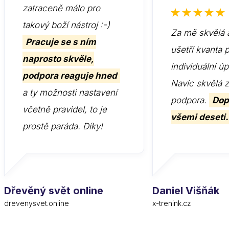
zatraceně málo pro
takový boží nástroj :-)
Za mě skvělá 
Pracuje se s ním
ušetří kvanta 
naprosto skvěle,
individuální ú
podpora reaguje hned
Navíc skvělá 
a ty možnosti nastavení
podpora.
Dop
včetně pravidel, to je
všemi deseti.
prostě paráda. Díky!
Dřevěný svět online
Daniel Višňák
drevenysvet.online
x-trenink.cz