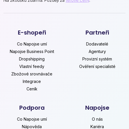
Na zkoušku zdarma. Později za
férové ceny
.
E-shopeři
Partneři
Co Napojse umí
Dodavatelé
Napojse Business Point
Agentury
Dropshipping
Provizní systém
Vlastní feedy
Ověření specialisté
Zbožové srovnávače
Integrace
Ceník
Podpora
Napojse
Co Napojse umí
O nás
Nápověda
Kariéra