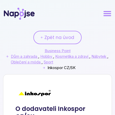
Zpět na úvod
Business Point
Dům a zahrada
,
Hobby
,
Kosmetika a zdraví
,
Nábytek
,
Oblečení a móda
,
Sport
Inkospor CZ/SK
Inkospor CZ/SK
O dodavateli Inkospor