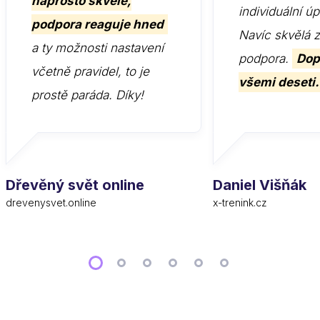
naprosto skvěle,
individuální ú
podpora reaguje hned
Navíc skvělá 
a ty možnosti nastavení
podpora.
Dop
včetně pravidel, to je
všemi deseti.
prostě paráda. Díky!
Dřevěný svět online
Daniel Višňák
drevenysvet.online
x-trenink.cz