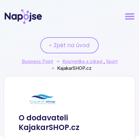
Zpět na úvod
Business Point
Kosmetika a zdraví
,
Sport
KajakarSHOP.cz
KajakarSHOP.cz
O dodavateli
KajakarSHOP.cz