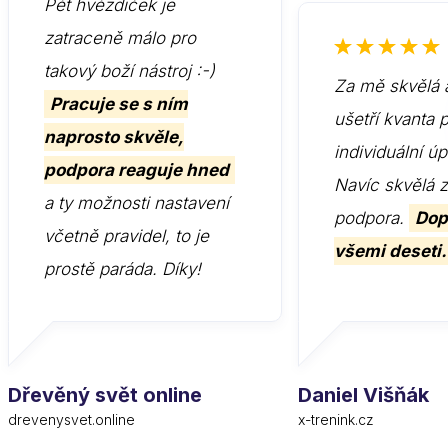
Pět hvězdiček je
zatraceně málo pro
takový boží nástroj :-)
Za mě skvělá 
Pracuje se s ním
ušetří kvanta 
naprosto skvěle,
individuální ú
podpora reaguje hned
Navíc skvělá 
a ty možnosti nastavení
podpora.
Dop
včetně pravidel, to je
všemi deseti.
prostě paráda. Díky!
Dřevěný svět online
Daniel Višňák
drevenysvet.online
x-trenink.cz