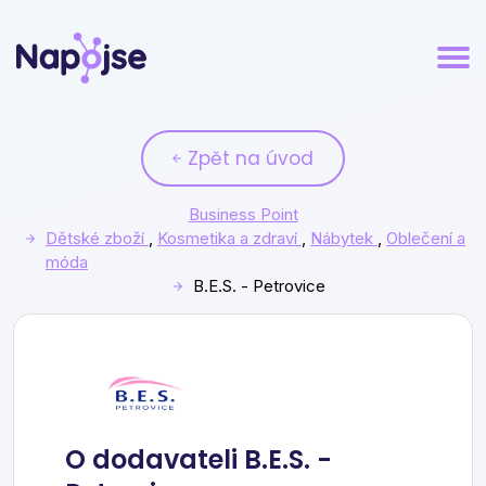
Zpět na úvod
Business Point
Dětské zboží
,
Kosmetika a zdraví
,
Nábytek
,
Oblečení a
móda
B.E.S. - Petrovice
B.E.S. - Petrovice
O dodavateli B.E.S. -