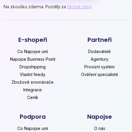
Na zkoušku zdarma. Později za
férové ceny
.
E-shopeři
Partneři
Co Napojse umí
Dodavatelé
Napojse Business Point
Agentury
Dropshipping
Provizní systém
Vlastní feedy
Ověření specialisté
Zbožové srovnávače
Integrace
Ceník
Podpora
Napojse
Co Napojse umí
O nás