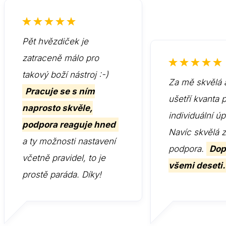
Pět hvězdiček je
zatraceně málo pro
takový boží nástroj :-)
Za mě skvělá 
Pracuje se s ním
ušetří kvanta 
naprosto skvěle,
individuální ú
podpora reaguje hned
Navíc skvělá 
a ty možnosti nastavení
podpora.
Dop
včetně pravidel, to je
všemi deseti.
prostě paráda. Díky!