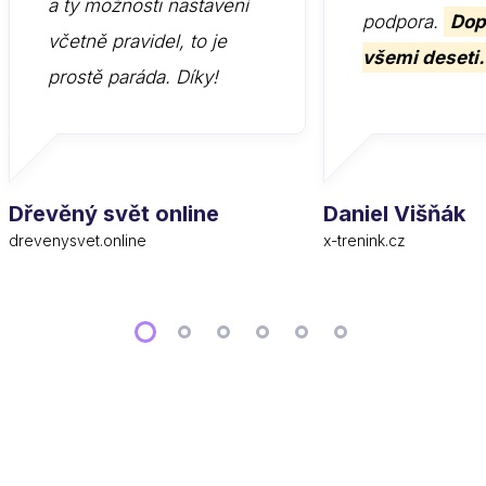
a ty možnosti nastavení
podpora.
Dop
včetně pravidel, to je
všemi deseti.
prostě paráda. Díky!
Dřevěný svět online
Daniel Višňák
drevenysvet.online
x-trenink.cz