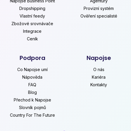
Napojse Business Point
Agentury
Dropshipping
Provizní systém
Vlastní feedy
Ověření specialisté
Zbožové srovnávače
Integrace
Ceník
Podpora
Napojse
Co Napojse umí
O nás
Nápověda
Kariéra
FAQ
Kontakty
Blog
Přechod k Napojse
Slovník pojmů
Country For The Future